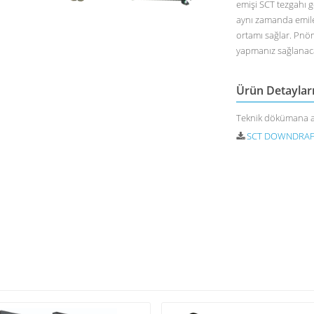
emişi SCT tezgahı ge
aynı zamanda emilen 
ortamı sağlar. Pnöm
yapmanız sağlanaca
Ürün Detaylar
Teknik dökümana aş
SCT DOWNDRAFT