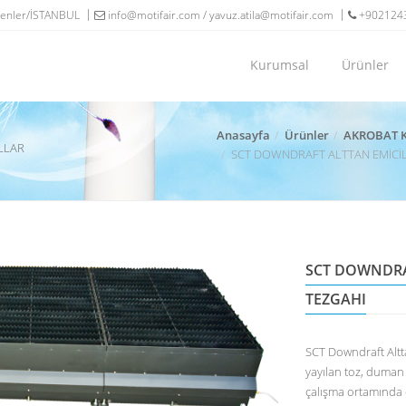
Esenler/İSTANBUL
info@motifair.com / yavuz.atila@motifair.com
+902124
Kurumsal
Ürünler
Anasayfa
Ürünler
AKROBAT K
LLAR
SCT DOWNDRAFT ALTTAN EMİCİLİ
SCT DOWNDRAF
TEZGAHI
SCT Downdraft Altt
yayılan toz, duman 
çalışma ortamında çe