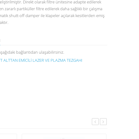
liştirilmiştir. Direkt olarak filtre ünitesine adapte edilerek
zararlı partiküller filtre edilerek daha sağlıklı bir çalışma
atik shutt-off damper ile klapeler açılarak kesitlerden emiş
ktır.
ı
ağıdaki bağlantıdan ulaşabilirsiniz.
 ALTTAN EMİCİLİ LAZER VE PLAZMA TEZGAHI