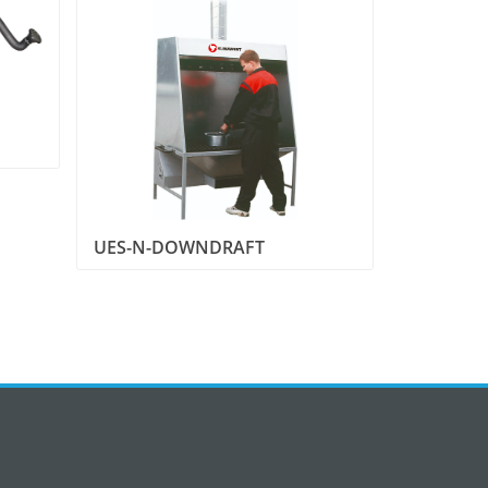
UES-N-DOWNDRAFT
SLOT KA
TAŞLAMA